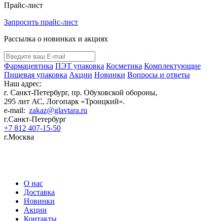
Прайс-лист
Запросить прайс-лист
Рассылка о новинках и акциях
Фармацевтика
ПЭТ упаковка
Косметика
Комплектующие
Пищевая упаковка
Акции
Новинки
Вопросы и ответы
Наш адрес:
г. Санкт-Петербург, пр. Обуховской обороны,
295 лит АС, Логопарк «Троицкий».
e-mail:
zakaz@glavtara.ru
г.Санкт-Петербург
+7 812 407-15-50
г.Москва
Пластиковая ПЭТ тара оптом: банки, флаконы для косметики, фармацевтики,
бытовой химии от производителя в России
О нас
Доставка
Новинки
Акции
Контакты