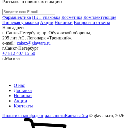
Рассылка о новинках и акциях
Фармацевтика
ПЭТ упаковка
Косметика
Комплектующие
Пищевая упаковка
Акции
Новинки
Вопросы и ответы
Наш адрес:
г. Санкт-Петербург, пр. Обуховской обороны,
295 лит АС, Логопарк «Троицкий».
e-mail:
zakaz@glavtara.ru
г.Санкт-Петербург
+7 812 407-15-50
г.Москва
Пластиковая ПЭТ тара оптом: банки, флаконы для косметики, фармацевтики,
бытовой химии от производителя в России
О нас
Доставка
Новинки
Акции
Контакты
Политика конфиденциальности
Карта сайта
© glavtara.ru, 2026