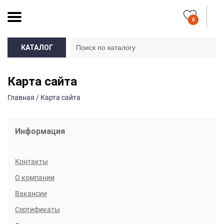
0
КАТАЛОГ
Карта сайта
Главная / Карта сайта
Информация
Какая потребуется крышка:
Контакты
О компании
Вакансии
Подо что вы будете использовать флаконы:
Сертификаты