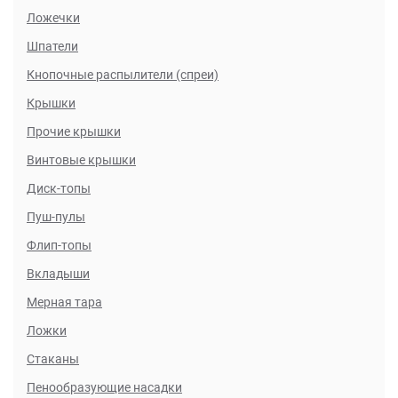
Ложечки
Шпатели
Кнопочные распылители (спреи)
Крышки
Прочие крышки
Винтовые крышки
Диск-топы
Пуш-пулы
Флип-топы
Вкладыши
Мерная тара
Ложки
Стаканы
Пенообразующие насадки