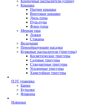
Кнопочные распылители (спреи)
Крышки
Прочие крышки
Винтовые крышки
Диск-топы
Пуш-пулы
Флип-топы
Мерная тара
Ложки
Стаканы
Вкладыши
Пенообразующие насадки
Курковые распылители (триггеры)
Косметические триггеры
Садовые триггеры
Стандартные триггеры
Усиленные триггеры
Химстойкие триггеры
ПЭТ упаковка
Банки
Бутылки
Флаконы
Новинки