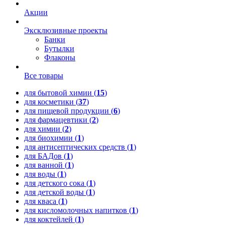
Акции
Эксклюзивные проекты
Банки
Бутылки
Флаконы
Все товары
для бытовой химии (
15
)
для косметики (
37
)
для пищевой продукции (
6
)
для фармацевтики (
2
)
для химии (
2
)
для биохимии (
1
)
для антисептических средств (
1
)
для БАДов (
1
)
для ванной (
1
)
для воды (
1
)
для детского сока (
1
)
для детской воды (
1
)
для кваса (
1
)
для кисломолочных напитков (
1
)
для коктейлей (
1
)