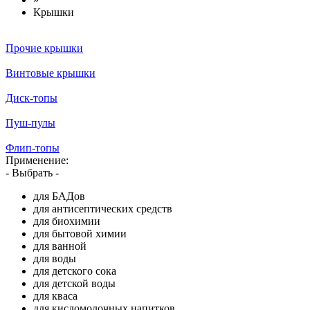
Крышки
Прочие крышки
Винтовые крышки
Диск-топы
Пуш-пулы
Флип-топы
Применение:
- Выбрать -
для БАДов
для антисептических средств
для биохимии
для бытовой химии
для ванной
для воды
для детского сока
для детской воды
для кваса
для кисломолочных напитков