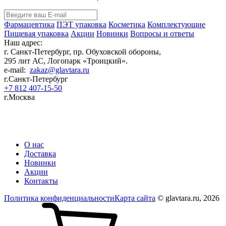
Фармацевтика
ПЭТ упаковка
Косметика
Комплектующие
Пищевая упаковка
Акции
Новинки
Вопросы и ответы
Наш адрес:
г. Санкт-Петербург, пр. Обуховской обороны,
295 лит АС, Логопарк «Троицкий».
e-mail:
zakaz@glavtara.ru
г.Санкт-Петербург
+7 812 407-15-50
г.Москва
Пластиковая ПЭТ тара оптом: банки, флаконы для косметики, фармацевтики,
бытовой химии от производителя в России
О нас
Доставка
Новинки
Акции
Контакты
Политика конфиденциальности
Карта сайта
© glavtara.ru, 2026