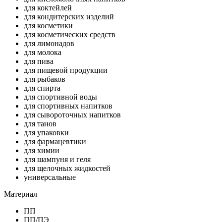
для коктейлей
для кондитерских изделий
для косметики
для косметических средств
для лимонадов
для молока
для пива
для пищевой продукции
для рыбаков
для спирта
для спортивной воды
для спортивных напитков
для сывороточных напитков
для танов
для упаковки
для фармацевтики
для химии
для шампуня и геля
для щелочных жидкостей
универсальные
Материал
ПП
ПП/ПЭ