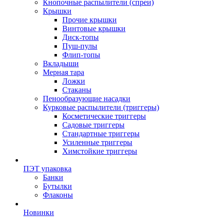
Кнопочные распылители (спреи)
Крышки
Прочие крышки
Винтовые крышки
Диск-топы
Пуш-пулы
Флип-топы
Вкладыши
Мерная тара
Ложки
Стаканы
Пенообразующие насадки
Курковые распылители (триггеры)
Косметические триггеры
Садовые триггеры
Стандартные триггеры
Усиленные триггеры
Химстойкие триггеры
ПЭТ упаковка
Банки
Бутылки
Флаконы
Новинки