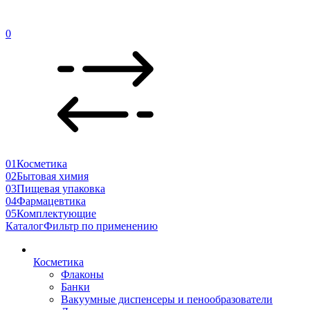
0
01
Косметика
02
Бытовая химия
03
Пищевая упаковка
04
Фармацевтика
05
Комплектующие
Каталог
Фильтр по применению
Косметика
Флаконы
Банки
Вакуумные диспенсеры и пенообразователи