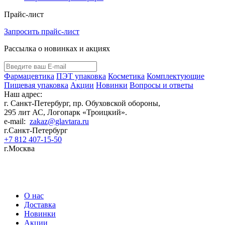
Прайс-лист
Запросить прайс-лист
Рассылка о новинках и акциях
Фармацевтика
ПЭТ упаковка
Косметика
Комплектующие
Пищевая упаковка
Акции
Новинки
Вопросы и ответы
Наш адрес:
г. Санкт-Петербург, пр. Обуховской обороны,
295 лит АС, Логопарк «Троицкий».
e-mail:
zakaz@glavtara.ru
г.Санкт-Петербург
+7 812 407-15-50
г.Москва
Пластиковая ПЭТ тара оптом: банки, флаконы для косметики, фармацевтики,
бытовой химии от производителя в России
О нас
Доставка
Новинки
Акции