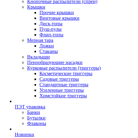
Кнопочные распылители (спреи)
Крышки
Прочие крышки
Винтовые крышки
Диск-топы
Пуш-пулы
Флип-топы
Мерная тара
Ложки
Стаканы
Вкладыши
Пенообразующие насадки
Курковые распылители (триггеры)
Косметические триггеры
Садовые триггеры
Стандартные триггеры
Усиленные триггеры
Химстойкие триггеры
ПЭТ упаковка
Банки
Бутылки
Флаконы
Новинки