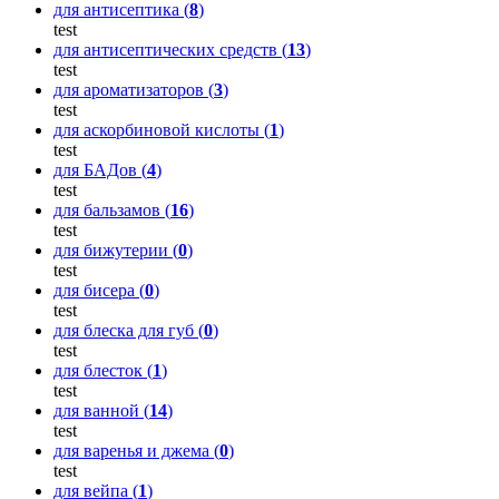
для антисептика (
8
)
test
для антисептических средств (
13
)
test
для ароматизаторов (
3
)
test
для аскорбиновой кислоты (
1
)
test
для БАДов (
4
)
test
для бальзамов (
16
)
test
для бижутерии (
0
)
test
для бисера (
0
)
test
для блеска для губ (
0
)
test
для блесток (
1
)
test
для ванной (
14
)
test
для варенья и джема (
0
)
test
для вейпа (
1
)