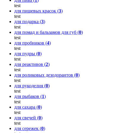
для пива (
1
)
test
для пищевых красок (
3
)
test
для подарка (
3
)
test
для помад и бальзамов для губ (
0
)
test
для пробников (
4
)
test
для пудры (
0
)
test
для реактивов (
2
)
test
для роликовых дезодорантов (
0
)
test
для рукоделия (
0
)
test
для рыбаков (
1
)
test
для сахара (
0
)
test
для свечей (
0
)
test
для сережек (
0
)