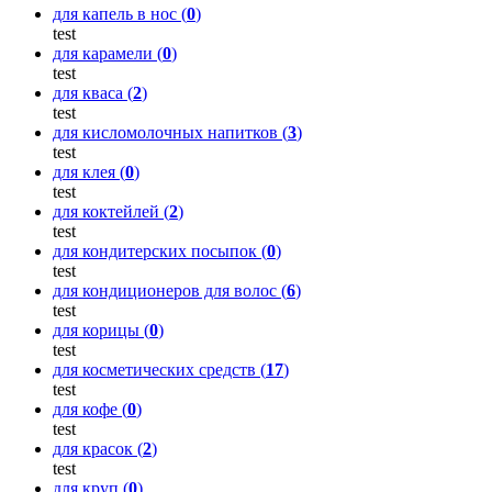
для капель в нос (
0
)
test
для карамели (
0
)
test
для кваса (
2
)
test
для кисломолочных напитков (
3
)
test
для клея (
0
)
test
для коктейлей (
2
)
test
для кондитерских посыпок (
0
)
test
для кондиционеров для волос (
6
)
test
для корицы (
0
)
test
для косметических средств (
17
)
test
для кофе (
0
)
test
для красок (
2
)
test
для круп (
0
)