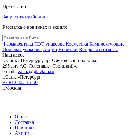
Прайс-лист
Запросить прайс-лист
Рассылка о новинках и акциях
Фармацевтика
ПЭТ упаковка
Косметика
Комплектующие
Пищевая упаковка
Акции
Новинки
Вопросы и ответы
Наш адрес:
г. Санкт-Петербург, пр. Обуховской обороны,
295 лит АС, Логопарк «Троицкий».
e-mail:
zakaz@glavtara.ru
г.Санкт-Петербург
+7 812 407-15-50
г.Москва
Пластиковая ПЭТ тара оптом: банки, флаконы для косметики, фармацевтики,
бытовой химии от производителя в России
О нас
Доставка
Новинки
Акции