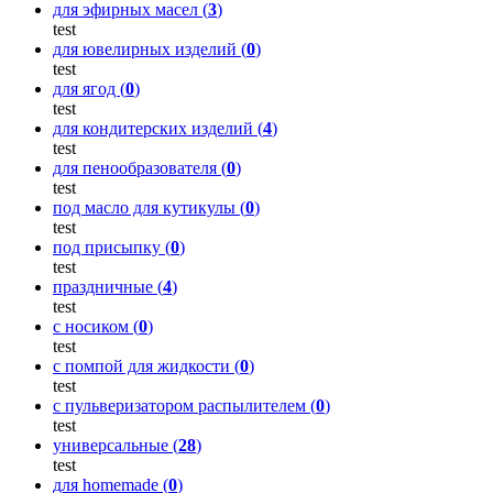
для эфирных масел (
3
)
test
для ювелирных изделий (
0
)
test
для ягод (
0
)
test
для кондитерских изделий (
4
)
test
для пенообразователя (
0
)
test
под масло для кутикулы (
0
)
test
под присыпку (
0
)
test
праздничные (
4
)
test
с носиком (
0
)
test
с помпой для жидкости (
0
)
test
с пульверизатором распылителем (
0
)
test
универсальные (
28
)
test
для homemade (
0
)