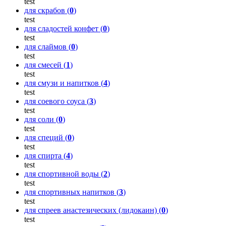
test
для скрабов (
0
)
test
для сладостей конфет (
0
)
test
для слаймов (
0
)
test
для смесей (
1
)
test
для смузи и напитков (
4
)
test
для соевого соуса (
3
)
test
для соли (
0
)
test
для специй (
0
)
test
для спирта (
4
)
test
для спортивной воды (
2
)
test
для спортивных напитков (
3
)
test
для спреев анастезических (лидокаин) (
0
)
test